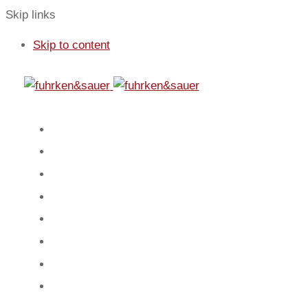
Skip links
Skip to content
01
Start
02
Fokus
03
Service
04
Blog
05
Team
06
Spiel
07
Mandanten
08
Kontakt