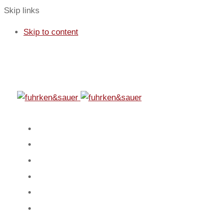
Skip links
Skip to content
01
Start
02
Fokus
03
Service
04
Blog
05
Team
06
Spiel