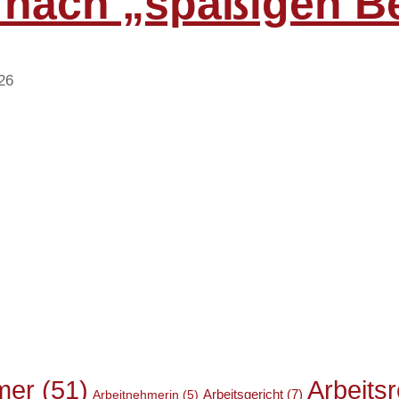
 nach „spaßigen 
26
mer
(51)
Arbeits
Arbeitsgericht
(7)
Arbeitnehmerin
(5)