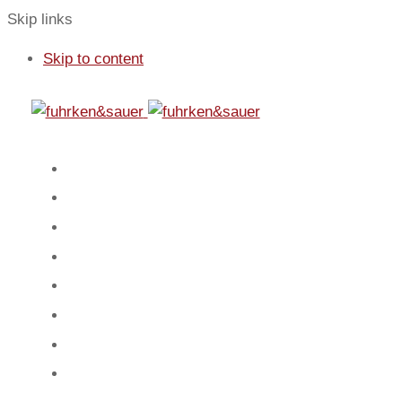
Skip links
Skip to content
01
Start
02
Fokus
03
Service
04
Blog
05
Team
06
Spiel
07
Mandanten
08
Kontakt