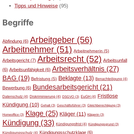
Tipps und Hinweise
(95)
Begriffe
Arbeitgeber
(56)
Abfindung
(6)
Arbeitnehmer
(51)
Arbeitnehmerin
(5)
Arbeitsrecht
(52)
Arbeitsgericht
(7)
Arbeitsunfall
Arbeitsverhältnis
(27)
(6)
Arbeitsunfähigkeit
(6)
BAG
(19)
Beklagte
(13)
Befristung
(5)
Benachteiligung
(4)
Bundesarbeitsgericht
(21)
Bewerbung
(6)
Fristlose
Datenschutz
(4)
Diskriminierung
(4)
EuGH
(4)
DSGVO
(3)
Kündigung
(10)
Gehalt
(3)
Geschäftsführer
(3)
Gleichberechtigung
(3)
Klage
(25)
Kläger
(11)
Homeoffice
(3)
Klägerin
(3)
Kündigung
(33)
Kündigungsfrist
(4)
Kündigungsgrund
(3)
Kündigungsschutzklage
(6)
Kündigungsschutz
(4)