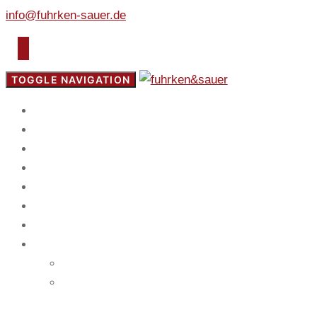
info@fuhrken-sauer.de
TOGGLE NAVIGATION
Start
Fokus
Service
Blog
Team
Spiel
Mandanten
Kontakt
Impressum
Datenschutz