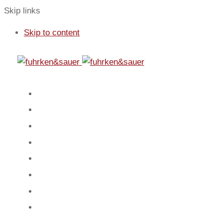
Skip links
Skip to content
01
Start
02
Fokus
03
Service
04
Blog
05
Team
06
Spiel
07
Mandanten
08
Kontakt