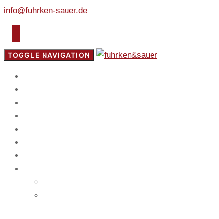
info@fuhrken-sauer.de
TOGGLE NAVIGATION
Start
Fokus
Service
Blog
Team
Spiel
Mandanten
Kontakt
Impressum
Datenschutz