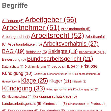
Begriffe
Arbeitgeber
(56)
Abfindung
(6)
Arbeitnehmer
(51)
Arbeitnehmerin
(5)
Arbeitsrecht
(52)
Arbeitsgericht
(7)
Arbeitsunfall
Arbeitsverhältnis
(27)
(6)
Arbeitsunfähigkeit
(6)
BAG
(19)
Beklagte
(13)
Befristung
(5)
Benachteiligung
(4)
Bundesarbeitsgericht
(21)
Bewerbung
(6)
Fristlose
Datenschutz
(4)
Diskriminierung
(4)
EuGH
(4)
DSGVO
(3)
Kündigung
(10)
Gehalt
(3)
Geschäftsführer
(3)
Gleichberechtigung
(3)
Klage
(25)
Kläger
(11)
Homeoffice
(3)
Klägerin
(3)
Kündigung
(33)
Kündigungsfrist
(4)
Kündigungsgrund
(3)
Kündigungsschutzklage
(6)
Kündigungsschutz
(4)
Landesarbeitsgericht
(6)
Mindestlohn
(5)
Probezeit
Mindesturlaub
(3)
(5)
Schadensersatz
(5)
Sozialgericht
(5)