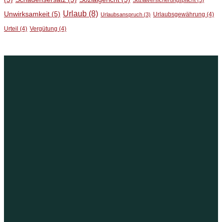
Sozialversicherungspflicht
(3)
Urlaub
(8)
Unwirksamkeit
(5)
Urlaubsgewährung
(4)
Urlaubsanspruch
(3)
Urteil
(4)
Vergütung
(4)