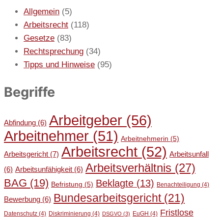
Allgemein
(5)
Arbeitsrecht
(118)
Gesetze
(83)
Rechtsprechung
(34)
Tipps und Hinweise
(95)
Begriffe
Arbeitgeber
(56)
Abfindung
(6)
Arbeitnehmer
(51)
Arbeitnehmerin
(5)
Arbeitsrecht
(52)
Arbeitsgericht
(7)
Arbeitsunfall
Arbeitsverhältnis
(27)
(6)
Arbeitsunfähigkeit
(6)
BAG
(19)
Beklagte
(13)
Befristung
(5)
Benachteiligung
(4)
Bundesarbeitsgericht
(21)
Bewerbung
(6)
Fristlose
Datenschutz
(4)
Diskriminierung
(4)
EuGH
(4)
DSGVO
(3)