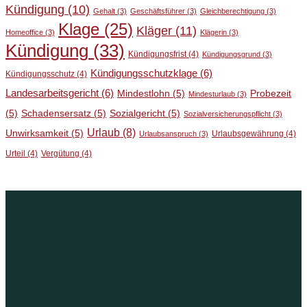
Kündigung
(10)
Gehalt
(3)
Geschäftsführer
(3)
Gleichberechtigung
(3)
Klage
(25)
Kläger
(11)
Homeoffice
(3)
Klägerin
(3)
Kündigung
(33)
Kündigungsfrist
(4)
Kündigungsgrund
(3)
Kündigungsschutzklage
(6)
Kündigungsschutz
(4)
Landesarbeitsgericht
(6)
Mindestlohn
(5)
Probezeit
Mindesturlaub
(3)
(5)
Schadensersatz
(5)
Sozialgericht
(5)
Sozialversicherungspflicht
(3)
Urlaub
(8)
Unwirksamkeit
(5)
Urlaubsgewährung
(4)
Urlaubsanspruch
(3)
Urteil
(4)
Vergütung
(4)