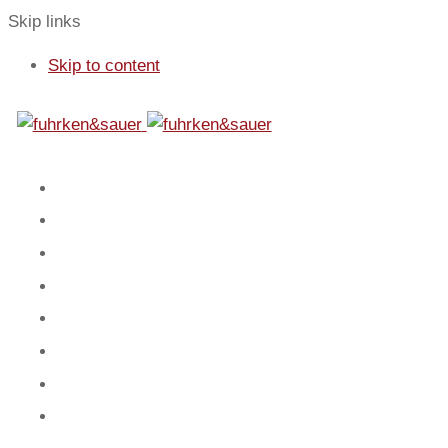
Skip links
Skip to content
01
Start
02
Fokus
03
Service
04
Blog
05
Team
06
Spiel
07
Mandanten
08
Kontakt