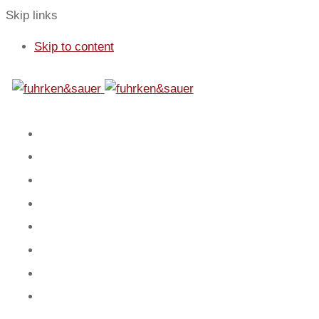
Skip links
Skip to content
01
Start
02
Fokus
03
Service
04
Blog
05
Team
06
Spiel
07
Mandanten
08
Kontakt