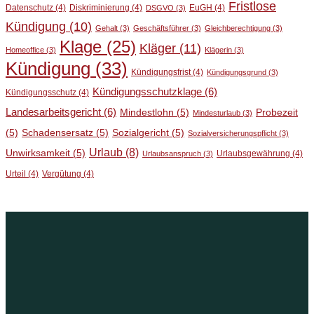
Fristlose
Datenschutz
(4)
Diskriminierung
(4)
EuGH
(4)
DSGVO
(3)
Kündigung
(10)
Gehalt
(3)
Geschäftsführer
(3)
Gleichberechtigung
(3)
Klage
(25)
Kläger
(11)
Homeoffice
(3)
Klägerin
(3)
Kündigung
(33)
Kündigungsfrist
(4)
Kündigungsgrund
(3)
Kündigungsschutzklage
(6)
Kündigungsschutz
(4)
Landesarbeitsgericht
(6)
Mindestlohn
(5)
Probezeit
Mindesturlaub
(3)
(5)
Schadensersatz
(5)
Sozialgericht
(5)
Sozialversicherungspflicht
(3)
Urlaub
(8)
Unwirksamkeit
(5)
Urlaubsgewährung
(4)
Urlaubsanspruch
(3)
Urteil
(4)
Vergütung
(4)