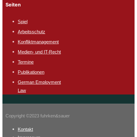
Seiten
Spiel
Arbeitsschutz​
Konfliktmanagement
Medien- und IT-Recht
Termine
Publikationen
German Employment
Law
Copyright ©2023 fuhrken&sauer
Kontakt