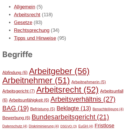
Allgemein
(5)
Arbeitsrecht
(118)
Gesetze
(83)
Rechtsprechung
(34)
Tipps und Hinweise
(95)
Begriffe
Arbeitgeber
(56)
Abfindung
(6)
Arbeitnehmer
(51)
Arbeitnehmerin
(5)
Arbeitsrecht
(52)
Arbeitsgericht
(7)
Arbeitsunfall
Arbeitsverhältnis
(27)
(6)
Arbeitsunfähigkeit
(6)
BAG
(19)
Beklagte
(13)
Befristung
(5)
Benachteiligung
(4)
Bundesarbeitsgericht
(21)
Bewerbung
(6)
Fristlose
Datenschutz
(4)
Diskriminierung
(4)
EuGH
(4)
DSGVO
(3)