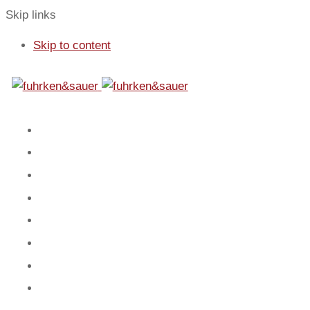
Skip links
Skip to content
01
Start
02
Fokus
03
Service
04
Blog
05
Team
06
Spiel
07
Mandanten
08
Kontakt