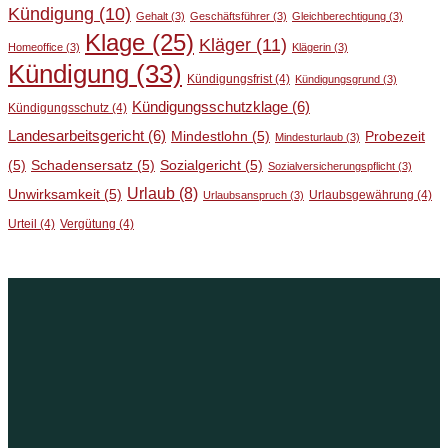
Kündigung
(10)
Gehalt
(3)
Geschäftsführer
(3)
Gleichberechtigung
(3)
Klage
(25)
Kläger
(11)
Homeoffice
(3)
Klägerin
(3)
Kündigung
(33)
Kündigungsfrist
(4)
Kündigungsgrund
(3)
Kündigungsschutzklage
(6)
Kündigungsschutz
(4)
Landesarbeitsgericht
(6)
Mindestlohn
(5)
Probezeit
Mindesturlaub
(3)
(5)
Schadensersatz
(5)
Sozialgericht
(5)
Sozialversicherungspflicht
(3)
Urlaub
(8)
Unwirksamkeit
(5)
Urlaubsgewährung
(4)
Urlaubsanspruch
(3)
Urteil
(4)
Vergütung
(4)