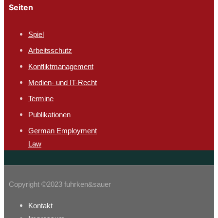
Seiten
Spiel
Arbeitsschutz​
Konfliktmanagement
Medien- und IT-Recht
Termine
Publikationen
German Employment
Law
Copyright ©2023 fuhrken&sauer
Kontakt