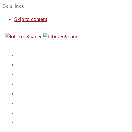
Skip links
Skip to content
01
Start
02
Fokus
03
Service
04
Blog
05
Team
06
Spiel
07
Mandanten
08
Kontakt