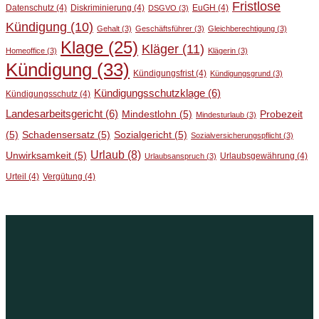
Fristlose
Datenschutz
(4)
Diskriminierung
(4)
EuGH
(4)
DSGVO
(3)
Kündigung
(10)
Gehalt
(3)
Geschäftsführer
(3)
Gleichberechtigung
(3)
Klage
(25)
Kläger
(11)
Homeoffice
(3)
Klägerin
(3)
Kündigung
(33)
Kündigungsfrist
(4)
Kündigungsgrund
(3)
Kündigungsschutzklage
(6)
Kündigungsschutz
(4)
Landesarbeitsgericht
(6)
Mindestlohn
(5)
Probezeit
Mindesturlaub
(3)
(5)
Schadensersatz
(5)
Sozialgericht
(5)
Sozialversicherungspflicht
(3)
Urlaub
(8)
Unwirksamkeit
(5)
Urlaubsgewährung
(4)
Urlaubsanspruch
(3)
Urteil
(4)
Vergütung
(4)