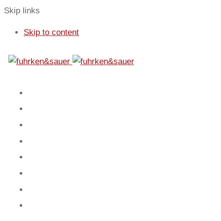
Skip links
Skip to content
01
Start
02
Fokus
03
Service
04
Blog
05
Team
06
Spiel
07
Mandanten
08
Kontakt