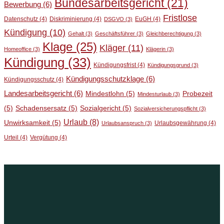
Bundesarbeitsgericht
(21)
Bewerbung
(6)
Fristlose
Datenschutz
(4)
Diskriminierung
(4)
EuGH
(4)
DSGVO
(3)
Kündigung
(10)
Gehalt
(3)
Geschäftsführer
(3)
Gleichberechtigung
(3)
Klage
(25)
Kläger
(11)
Homeoffice
(3)
Klägerin
(3)
Kündigung
(33)
Kündigungsfrist
(4)
Kündigungsgrund
(3)
Kündigungsschutzklage
(6)
Kündigungsschutz
(4)
Landesarbeitsgericht
(6)
Mindestlohn
(5)
Probezeit
Mindesturlaub
(3)
(5)
Schadensersatz
(5)
Sozialgericht
(5)
Sozialversicherungspflicht
(3)
Urlaub
(8)
Unwirksamkeit
(5)
Urlaubsgewährung
(4)
Urlaubsanspruch
(3)
Urteil
(4)
Vergütung
(4)