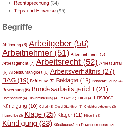
Rechtsprechung
(34)
Tipps und Hinweise
(95)
Begriffe
Arbeitgeber
(56)
Abfindung
(6)
Arbeitnehmer
(51)
Arbeitnehmerin
(5)
Arbeitsrecht
(52)
Arbeitsgericht
(7)
Arbeitsunfall
Arbeitsverhältnis
(27)
(6)
Arbeitsunfähigkeit
(6)
BAG
(19)
Beklagte
(13)
Befristung
(5)
Benachteiligung
(4)
Bundesarbeitsgericht
(21)
Bewerbung
(6)
Fristlose
Datenschutz
(4)
Diskriminierung
(4)
EuGH
(4)
DSGVO
(3)
Kündigung
(10)
Gehalt
(3)
Geschäftsführer
(3)
Gleichberechtigung
(3)
Klage
(25)
Kläger
(11)
Homeoffice
(3)
Klägerin
(3)
Kündigung
(33)
Kündigungsfrist
(4)
Kündigungsgrund
(3)