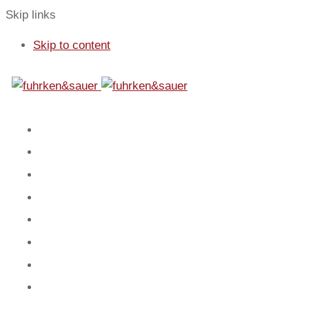
Skip links
Skip to content
01
Start
02
Fokus
03
Service
04
Blog
05
Team
06
Spiel
07
Mandanten
08
Kontakt