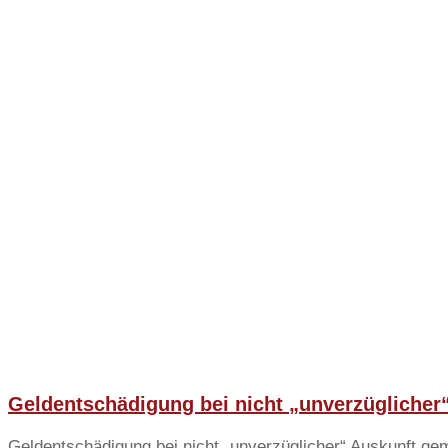
Geldentschädigung bei nicht „unverzüglicher
Geldentschädigung bei nicht „unverzüglicher“ Auskunft gem