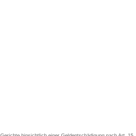
Gerichte hinsichtlich einer Geldentschädigung nach Art. 15