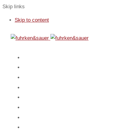
Skip links
Skip to content
01
Start
02
Fokus
03
Service
04
Blog
05
Team
06
Spiel
07
Mandanten
08
Kontakt