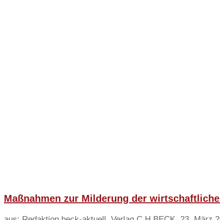
Maßnahmen zur Milderung der wirtschaftliche
aus: Redaktion beck-aktuell, Verlag C.H.BECK, 23. März 2