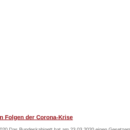
n Folgen der Corona-Krise
020 Das Bundeskabinett hat am 23.03.2020 einen Gesetzentwur