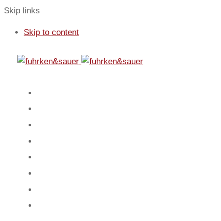
Skip links
Skip to content
01
Start
02
Fokus
03
Service
04
Blog
05
Team
06
Spiel
07
Mandanten
08
Kontakt