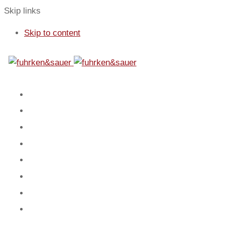
Skip links
Skip to content
01
Start
02
Fokus
03
Service
04
Blog
05
Team
06
Spiel
07
Mandanten
08
Kontakt