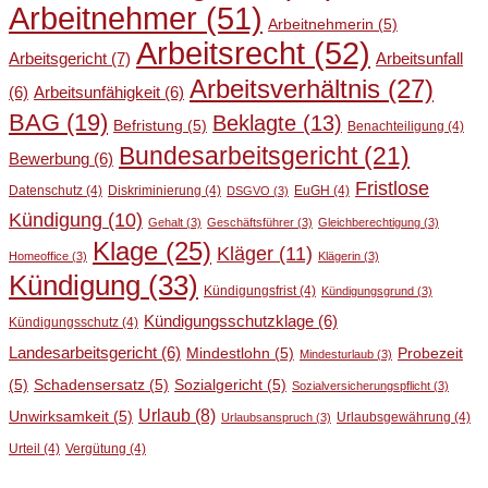
Arbeitnehmer
(51)
Arbeitnehmerin
(5)
Arbeitsrecht
(52)
Arbeitsgericht
(7)
Arbeitsunfall
Arbeitsverhältnis
(27)
(6)
Arbeitsunfähigkeit
(6)
BAG
(19)
Beklagte
(13)
Befristung
(5)
Benachteiligung
(4)
Bundesarbeitsgericht
(21)
Bewerbung
(6)
Fristlose
Datenschutz
(4)
Diskriminierung
(4)
EuGH
(4)
DSGVO
(3)
Kündigung
(10)
Gehalt
(3)
Geschäftsführer
(3)
Gleichberechtigung
(3)
Klage
(25)
Kläger
(11)
Homeoffice
(3)
Klägerin
(3)
Kündigung
(33)
Kündigungsfrist
(4)
Kündigungsgrund
(3)
Kündigungsschutzklage
(6)
Kündigungsschutz
(4)
Landesarbeitsgericht
(6)
Mindestlohn
(5)
Probezeit
Mindesturlaub
(3)
(5)
Schadensersatz
(5)
Sozialgericht
(5)
Sozialversicherungspflicht
(3)
Urlaub
(8)
Unwirksamkeit
(5)
Urlaubsgewährung
(4)
Urlaubsanspruch
(3)
Urteil
(4)
Vergütung
(4)