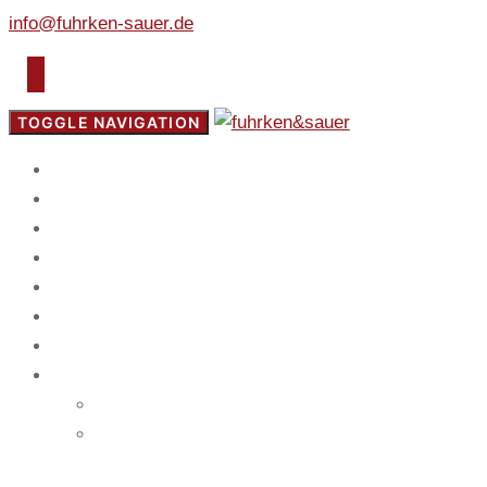
info@fuhrken-sauer.de
TOGGLE NAVIGATION
Start
Fokus
Service
Blog
Team
Spiel
Mandanten
Kontakt
Impressum
Datenschutz