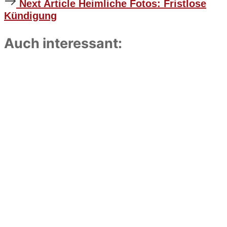
Next
Next Article
Heimliche Fotos: Fristlose
Article
Kündigung
Auch interessant: