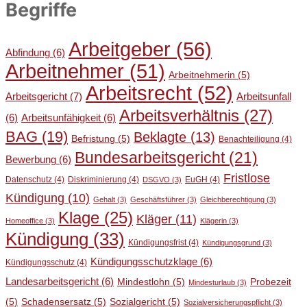
Begriffe
Arbeitgeber
(56)
Abfindung
(6)
Arbeitnehmer
(51)
Arbeitnehmerin
(5)
Arbeitsrecht
(52)
Arbeitsgericht
(7)
Arbeitsunfall
Arbeitsverhältnis
(27)
(6)
Arbeitsunfähigkeit
(6)
BAG
(19)
Beklagte
(13)
Befristung
(5)
Benachteiligung
(4)
Bundesarbeitsgericht
(21)
Bewerbung
(6)
Fristlose
Datenschutz
(4)
Diskriminierung
(4)
EuGH
(4)
DSGVO
(3)
Kündigung
(10)
Gehalt
(3)
Geschäftsführer
(3)
Gleichberechtigung
(3)
Klage
(25)
Kläger
(11)
Homeoffice
(3)
Klägerin
(3)
Kündigung
(33)
Kündigungsfrist
(4)
Kündigungsgrund
(3)
Kündigungsschutzklage
(6)
Kündigungsschutz
(4)
Landesarbeitsgericht
(6)
Mindestlohn
(5)
Probezeit
Mindesturlaub
(3)
(5)
Schadensersatz
(5)
Sozialgericht
(5)
Sozialversicherungspflicht
(3)