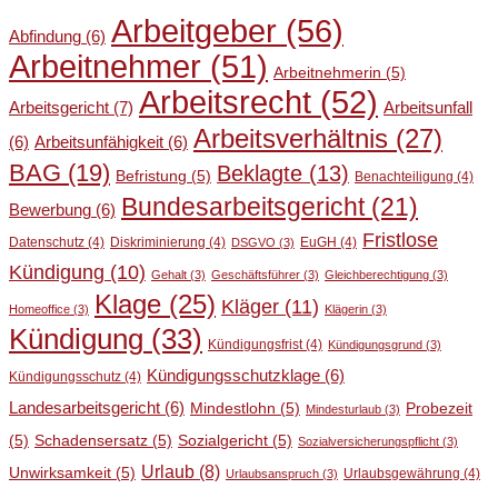
Arbeitgeber
(56)
Abfindung
(6)
Arbeitnehmer
(51)
Arbeitnehmerin
(5)
Arbeitsrecht
(52)
Arbeitsgericht
(7)
Arbeitsunfall
Arbeitsverhältnis
(27)
(6)
Arbeitsunfähigkeit
(6)
BAG
(19)
Beklagte
(13)
Befristung
(5)
Benachteiligung
(4)
Bundesarbeitsgericht
(21)
Bewerbung
(6)
Fristlose
Datenschutz
(4)
Diskriminierung
(4)
EuGH
(4)
DSGVO
(3)
Kündigung
(10)
Gehalt
(3)
Geschäftsführer
(3)
Gleichberechtigung
(3)
Klage
(25)
Kläger
(11)
Homeoffice
(3)
Klägerin
(3)
Kündigung
(33)
Kündigungsfrist
(4)
Kündigungsgrund
(3)
Kündigungsschutzklage
(6)
Kündigungsschutz
(4)
Landesarbeitsgericht
(6)
Mindestlohn
(5)
Probezeit
Mindesturlaub
(3)
(5)
Schadensersatz
(5)
Sozialgericht
(5)
Sozialversicherungspflicht
(3)
Urlaub
(8)
Unwirksamkeit
(5)
Urlaubsgewährung
(4)
Urlaubsanspruch
(3)