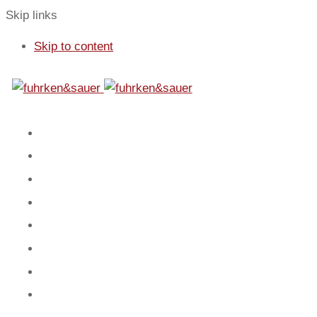
Skip links
Skip to content
01
Start
02
Fokus
03
Service
04
Blog
05
Team
06
Spiel
07
Mandanten
08
Kontakt